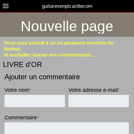
guitaresenpicardiecom
Nouvelle page
Vous avez assisté à un ou plusieurs concerts du
festival,
et souhaitez laisser vos commentaires....
LIVRE d'OR
Ajouter un commentaire
Votre nom
Votre adresse e-mail
*
*
Commentaire
*